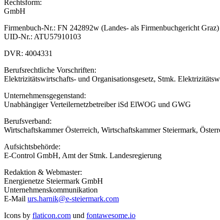
Rechtsform:
GmbH
Firmenbuch-Nr.: FN 242892w (Landes- als Firmenbuchgericht Graz)
UID-Nr.: ATU57910103
DVR: 4004331
Berufsrechtliche Vorschriften:
Elektrizitätswirtschafts- und Organisationsgesetz, Stmk. Elektrizitäts
Unternehmensgegenstand:
Unabhängiger Verteilernetzbetreiber iSd ElWOG und GWG
Berufsverband:
Wirtschaftskammer Österreich, Wirtschaftskammer Steiermark, Öste
Aufsichtsbehörde:
E-Control GmbH, Amt der Stmk. Landesregierung
Redaktion & Webmaster:
Energienetze Steiermark GmbH
Unternehmenskommunikation
E-Mail
urs.harnik@e-steiermark.com
Icons by
flaticon.com
und
fontawesome.io