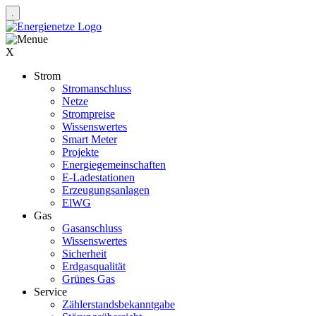
X
Strom
Stromanschluss
Netze
Strompreise
Wissenswertes
Smart Meter
Projekte
Energiegemeinschaften
E-Ladestationen
Erzeugungsanlagen
ElWG
Gas
Gasanschluss
Wissenswertes
Sicherheit
Erdgasqualität
Grünes Gas
Service
Zählerstandsbekanntgabe